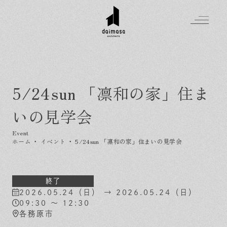
5/24sun 「凛和の家」住ま
Greeting
いの見学会
Made in DAIMASA
はじめましての方へ
For customer
私たちの想い
ホーム
・
イベント
・
5/24sun 「凛和の家」住まいの見学会
Topics
オーダーメイドの住まい
施工実績
Company
素材のこだわり
スタイル集
お知らせ
終了
2026.05.24（日） → 2026.05.24（日）
Contact
住まいの特性
イベントを探す
イベント
会社概要
09:30 ～ 12:30
家づくりの流れ
気軽に相談会
各務原市
スタッフ紹介
資料請求