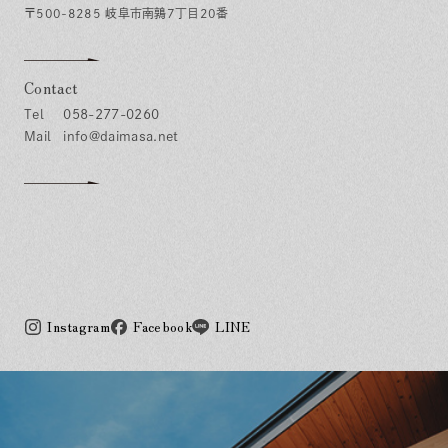
〒500-8285 岐阜市南鶉7丁目20番
Contact
058-277-0260
info@daimasa.net
Instagram
Facebook
LINE