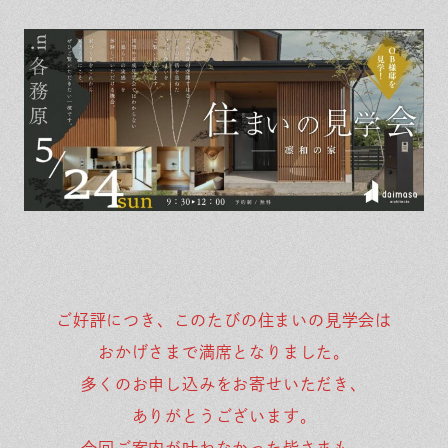
保証とサポート
よくある質問
採用情報
お問い合わせ
ヒノキプロジェクト
お客様の声
木材辞典
Event
Contact
In
Fa
LI
st
ce
N
ag
bo
E
ra
ok
m
ご好評につき、このたびの住まいの見学会は
おかげさまで満席となりました。
多くのお申し込みをお寄せいただき、
ありがとうございます。
今回ご案内が叶わなかった皆さまも、