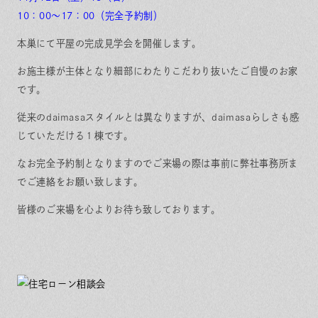
保証とサポート
よくある質問
採用情報
お問い合わせ
10：00～17：00（完全予約制）
ヒノキプロジェクト
お客様の声
本巣にて平屋の完成見学会を開催します。
木材辞典
お施主様が主体となり細部にわたりこだわり抜いたご自慢のお家
です。
従来のdaimasaスタイルとは異なりますが、daimasaらしさも感
じていただける１棟です。
Event
Contact
In
Fa
LI
st
ce
N
なお完全予約制となりますのでご来場の際は事前に弊社事務所ま
ag
bo
E
ra
ok
でご連絡をお願い致します。
m
皆様のご来場を心よりお待ち致しております。