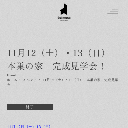
11月12（土）・13（日）
Greeting
本巣の家 完成見学会！
Made in DAIMASA
はじめましての方へ
For customer
私たちの想い
ホーム
・
イベント
・
11月12（土）・13（日） 本巣の家 完成見学
会！
Topics
オーダーメイドの住まい
施工実績
Company
素材のこだわり
スタイル集
お知らせ
終了
Contact
住まいの特性
イベントを探す
イベント
会社概要
家づくりの流れ
気軽に相談会
スタッフ紹介
資料請求
11月12日（土）13（日）