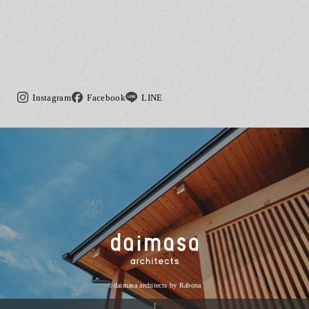
Instagram
Facebook
LINE
©daimasa architects by
Rabona