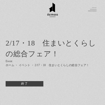
2/17・18 住まいとくらし
Greeting
の総合フェア！
Made in DAIMASA
はじめましての方へ
For customer
私たちの想い
ホーム
・
イベント
・
2/17・18 住まいとくらしの総合フェア！
Topics
オーダーメイドの住まい
施工実績
Company
素材のこだわり
スタイル集
お知らせ
終了
住まいの特性
Contact
イベントを探す
イベント
会社概要
家づくりの流れ
気軽に相談会
スタッフ紹介
資料請求