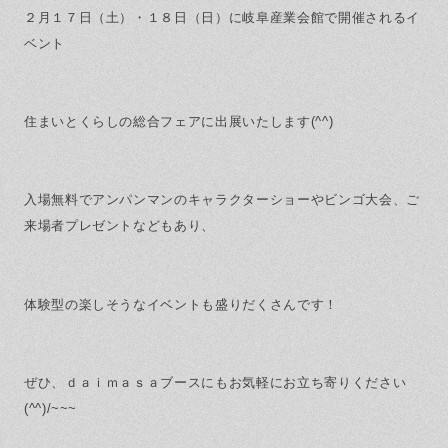
保証とサポート
よくある質問
採用情報
２月１７日（土）・１８日（日）に岐阜産業会館で開催されるイ
お問い合わせ
ヒノキプロジェクト
お客様の声
ベント
木材辞典
住まいとくらしの総合フェアに出展いたします(^^)
Event
Contact
入場無料でアンパンマンのキャラクターショーやビンゴ大会、ご
In
Fa
LI
sta
ce
N
来場者プレゼントなどもあり、
gr
bo
E
am
ok
体験型の楽しそうなイベントも盛りだくさんです！
ぜひ、ｄａｉｍａｓａブースにもお気軽にお立ち寄りください
(^^)/~~~