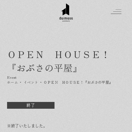
ＯＰＥＮ ＨＯＵＳＥ！
Greeting
『おぶさの平屋』
Made in DAIMASA
はじめましての方へ
For customer
私たちの想い
ホーム
・
イベント
・
ＯＰＥＮ ＨＯＵＳＥ！『おぶさの平屋』
Topics
オーダーメイドの住まい
施工実績
Company
素材のこだわり
スタイル集
お知らせ
終了
Contact
住まいの特性
イベントを探す
イベント
会社概要
家づくりの流れ
気軽に相談会
※終了いたしました。
スタッフ紹介
資料請求