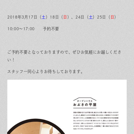
保証とサポート
よくある質問
採用情報
お問い合わせ
ヒノキプロジェクト
お客様の声
2018年3月17日（
土
）18日（
日
）、24日（
土
）25日（
日
）
木材辞典
10:00〜17:00 予約不要
ご予約不要となっておりますので、ぜひお気軽にお越しくださ
Event
Contact
い！
In
Fa
LI
st
ce
N
ag
bo
E
スタッフ一同心よりお待ちしております。
ra
ok
m