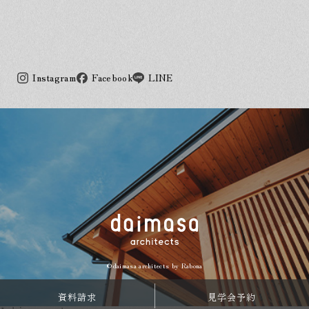
Instagram
Facebook
LINE
©daimasa architects by
Rabona
資料請求
見学会予約