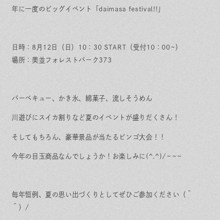
保証とサポート
よくある質問
採用情報
年に一度のビッグイベント「daimasa festival!!」
お問い合わせ
ヒノキプロジェクト
お客様の声
木材辞典
日時：8月12日（日）10：30 START（受付10：00~）
場所：美並フォレストパーク373
Event
Contact
バーベキュー、かき氷、綿菓子、流しそうめん
In
Fa
LI
st
ce
N
ag
bo
E
川遊びにスイカ割りなど夏のイベントが盛りだくさん！
ra
ok
m
そしてもちろん、豪華景品が当たるビンゴ大会！！
今年の目玉商品なんでしょうか！お楽しみに(^.^)/~~~
毎年恒例、夏の思い出づくりとしてぜひご参加ください（＾
＾）/