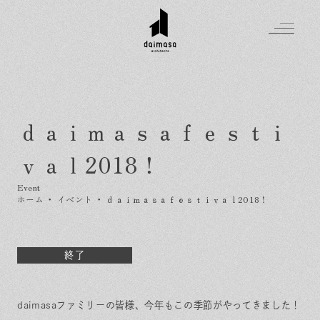
ｄａｉｍａｓａｆｅｓｔｉ
Greeting
ｖａｌ2018！
Made in DAIMASA
はじめましての方へ
For customer
私たちの想い
ホーム
・
イベント
・
ｄａｉｍａｓａｆｅｓｔｉｖａｌ2018！
Topics
オーダーメイドの住まい
施工実績
Company
素材のこだわり
スタイル集
お知らせ
終了
Contact
住まいの特性
イベントを探す
イベント
会社概要
家づくりの流れ
気軽に相談会
daimasaファミリーの皆様、今年もこの季節がやってきました！
スタッフ紹介
資料請求