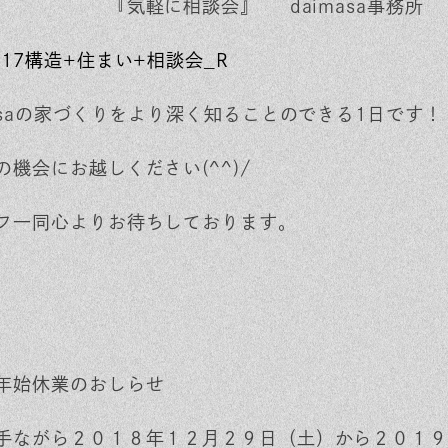
時 『気軽に相談会』 daimasa事務所
masaの家づくりをより深く知ることのできる1日です！
の機会にお越しください(^^)/
フ一同心よりお待ちしております。
年始休業のおしらせ
手ながら２０１８年１２月２９日（土）から２０１９