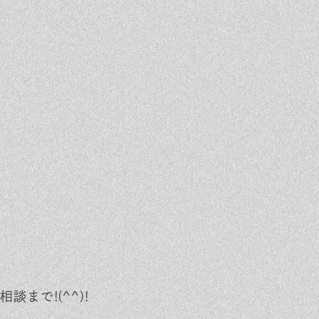
Event
Contact
まで!(^^)!