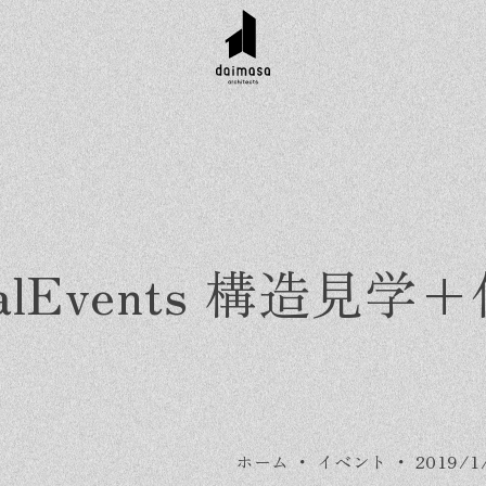
ecialEvents 構
r customer
Topics
Company
Contact
工実績
お知らせ
会社概要
資料請求
ホーム
・
イベント
・
2019/
タイル集
イベント
スタッフ紹介
お問い合わせ