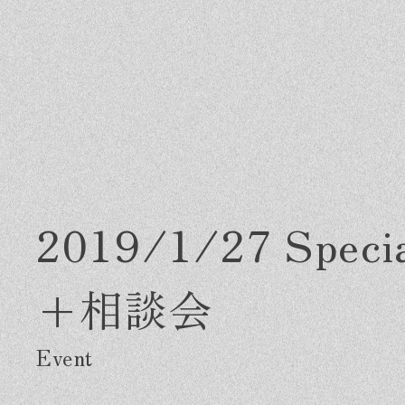
2019/1/27 Sp
+相談会
Greeting
Made in DAIMASA
Fo
はじめましての方へ
私たちの想い
施
オーダーメイドの住まい
ス