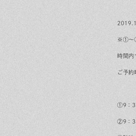
ra
ok
m
2019.
※①～
時間内
ご予約
①9：
②9：