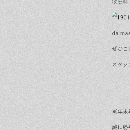
③随
dai
ぜひこ
スタッ
※年末
誠に勝