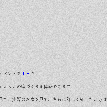
ベントを探す
採用情報
軽に相談会
くある質問
客様の声
材辞典
イベントを
１日
で！
ｍａｓａの家づくりを体感できます！
見て、実際のお家を見て、さらに詳しく知りたい方は相談