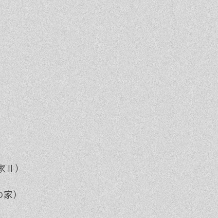
家Ⅱ）
の家）