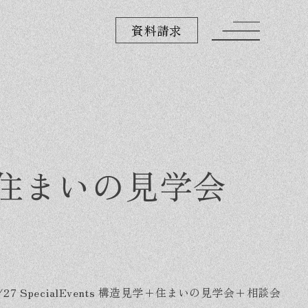
資料請求
造見学+住まいの見学会
1/27 SpecialEvents 構造見学+住まいの見学会+相談会