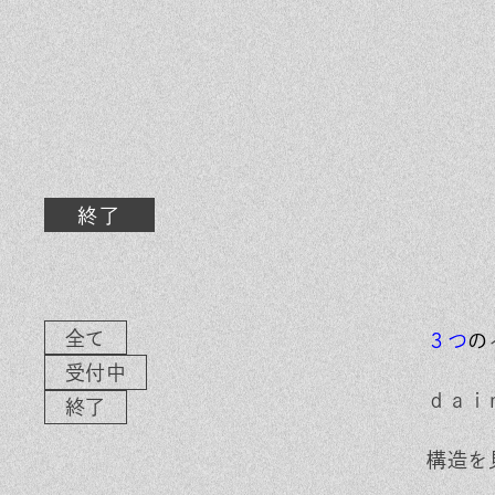
素材のこだわり
イ
住まいの特性
気
家づくりの流れ
よ
保証とサポート
お
ヒノキプロジェクト
木
終了
全て
３
つ
の
受付中
ｄａｉ
終了
In
Fa
LI
構造を
st
ce
N
ag
bo
E