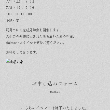
保証とサポート
7/1（土）、2（日）
よくある質問
採用情報
お問い合わせ
7/8（土）、9（日）
ヒノキプロジェクト
お客様の声
10：00~17：00
木材辞典
予約不要
羽島市にて完成見学会を開催します。
大迫力の外観に包まれた落ち着いた和の空間、
daimasaスタイルをぜひご覧ください。
Event
Contact
In
Fa
LI
お待ちしております。
st
ce
N
ag
bo
E
ra
ok
m
お申し込みフォーム
こちらのイベントは終了いたしました。