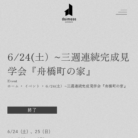
6/24(土）~三週連続完成見
Greeting
学会『舟橋町の家』
Made in DAIMASA
はじめましての方へ
For customer
私たちの想い
ホーム
・
イベント
・
6/24(土）~三週連続完成見学会『舟橋町の家』
Topics
オーダーメイドの住まい
施工実績
Company
素材のこだわり
スタイル集
お知らせ
終了
Contact
住まいの特性
イベントを探す
イベント
会社概要
家づくりの流れ
気軽に相談会
6/24（土）、25（日）
スタッフ紹介
資料請求