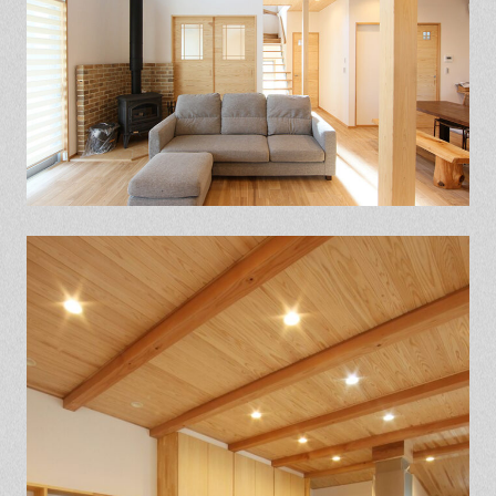
保証とサポート
よくある質問
採用情報
お問い合わせ
ヒノキプロジェクト
お客様の声
木材辞典
Event
Contact
In
Fa
LI
st
ce
N
ag
bo
E
ra
ok
m