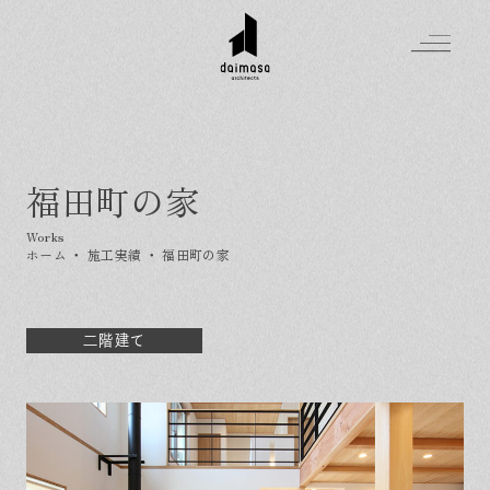
福田町の家
Greeting
Made in DAIMASA
ホーム
・
施工実績
・
福田町の家
はじめましての方へ
For customer
私たちの想い
Topics
オーダーメイドの住まい
二階建て
施工実績
Company
素材のこだわり
スタイル集
お知らせ
Contact
住まいの特性
イベントを探す
イベント
会社概要
家づくりの流れ
気軽に相談会
スタッフ紹介
資料請求