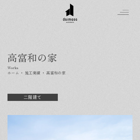
高富和の家
Greeting
Made in DAIMASA
ホーム
・
施工実績
・
高富和の家
はじめましての方へ
For customer
私たちの想い
Topics
オーダーメイドの住まい
二階建て
施工実績
Company
素材のこだわり
スタイル集
お知らせ
Contact
住まいの特性
イベントを探す
イベント
会社概要
家づくりの流れ
気軽に相談会
スタッフ紹介
資料請求