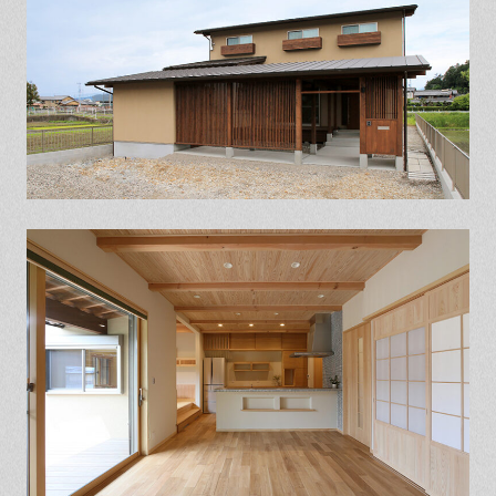
保証とサポート
よくある質問
採用情報
お問い合わせ
ヒノキプロジェクト
お客様の声
木材辞典
Event
Contact
In
Fa
LI
st
ce
N
ag
bo
E
ra
ok
m