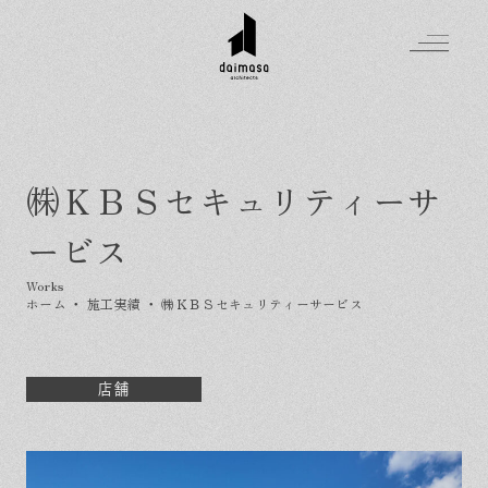
㈱ＫＢＳセキュリティーサ
Greeting
ービス
Made in DAIMASA
はじめましての方へ
For customer
私たちの想い
ホーム
・
施工実績
・
㈱ＫＢＳセキュリティーサービス
Topics
オーダーメイドの住まい
施工実績
Company
素材のこだわり
スタイル集
お知らせ
店舗
Contact
住まいの特性
イベントを探す
イベント
会社概要
家づくりの流れ
気軽に相談会
スタッフ紹介
資料請求