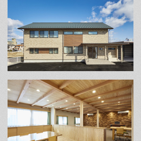
保証とサポート
よくある質問
採用情報
お問い合わせ
ヒノキプロジェクト
お客様の声
木材辞典
Event
Contact
In
Fa
LI
st
ce
N
ag
bo
E
ra
ok
m