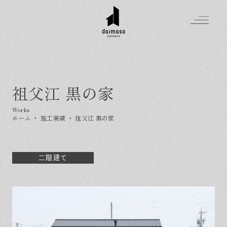
祖父江 黒の家
Greeting
Made in DAIMASA
ホーム
・
施工実績
・
祖父江 黒の家
はじめましての方へ
For customer
私たちの想い
Topics
オーダーメイドの住まい
二階建て
施工実績
Company
素材のこだわり
スタイル集
お知らせ
Contact
住まいの特性
イベントを探す
イベント
会社概要
家づくりの流れ
気軽に相談会
スタッフ紹介
資料請求