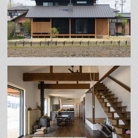
保証とサポート
よくある質問
採用情報
お問い合わせ
ヒノキプロジェクト
お客様の声
木材辞典
Event
Contact
In
Fa
LI
st
ce
N
ag
bo
E
ra
ok
m