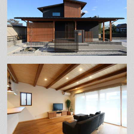
保証とサポート
よくある質問
採用情報
お問い合わせ
ヒノキプロジェクト
お客様の声
木材辞典
Event
Contact
In
Fa
LI
st
ce
N
ag
bo
E
ra
ok
m