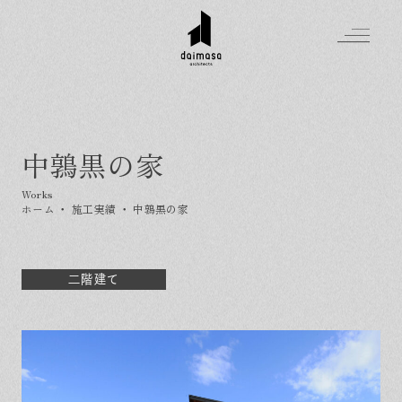
中鶉黒の家
Greeting
Made in DAIMASA
ホーム
・
施工実績
・
中鶉黒の家
はじめましての方へ
For customer
私たちの想い
Topics
オーダーメイドの住まい
二階建て
施工実績
Company
素材のこだわり
スタイル集
お知らせ
Contact
住まいの特性
イベントを探す
イベント
会社概要
家づくりの流れ
気軽に相談会
スタッフ紹介
資料請求