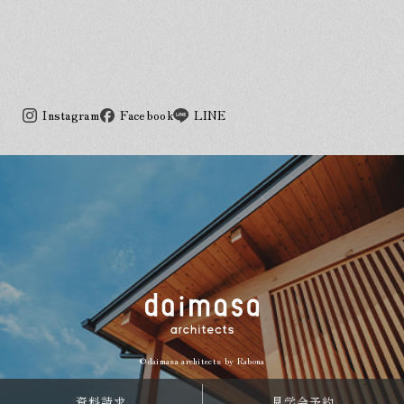
Instagram
Facebook
LINE
©daimasa architects by
Rabona
資料請求
見学会予約