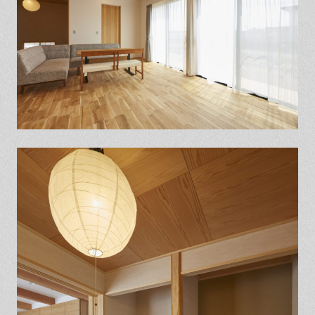
保証とサポート
よくある質問
採用情報
お問い合わせ
ヒノキプロジェクト
お客様の声
木材辞典
Event
Contact
In
Fa
LI
st
ce
N
ag
bo
E
ra
ok
m