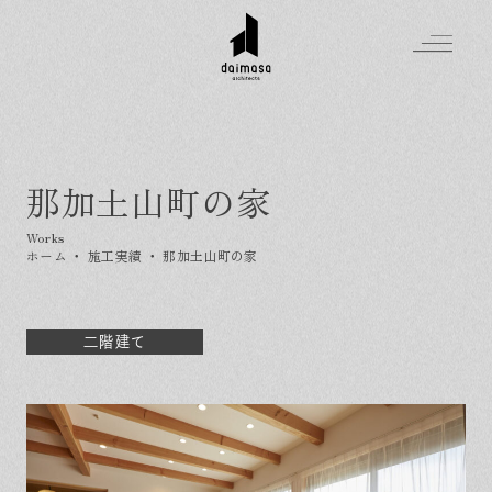
那加土山町の家
Greeting
Made in DAIMASA
ホーム
・
施工実績
・
那加土山町の家
はじめましての方へ
For customer
私たちの想い
Topics
オーダーメイドの住まい
二階建て
施工実績
Company
素材のこだわり
スタイル集
お知らせ
Contact
住まいの特性
イベントを探す
イベント
会社概要
家づくりの流れ
気軽に相談会
スタッフ紹介
資料請求