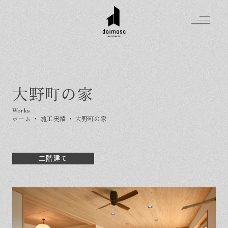
大野町の家
Greeting
Made in DAIMASA
ホーム
・
施工実績
・
大野町の家
はじめましての方へ
For customer
私たちの想い
Topics
オーダーメイドの住まい
二階建て
施工実績
Company
素材のこだわり
スタイル集
お知らせ
Contact
住まいの特性
イベントを探す
イベント
会社概要
家づくりの流れ
気軽に相談会
スタッフ紹介
資料請求