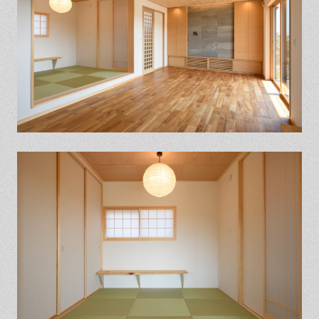
保証とサポート
よくある質問
採用情報
お問い合わせ
ヒノキプロジェクト
お客様の声
木材辞典
Event
Contact
In
Fa
LI
st
ce
N
ag
bo
E
ra
ok
m