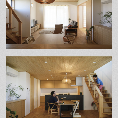
保証とサポート
よくある質問
採用情報
お問い合わせ
ヒノキプロジェクト
お客様の声
木材辞典
Event
Contact
In
Fa
LI
st
ce
N
ag
bo
E
ra
ok
m