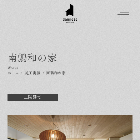
南鶉和の家
Greeting
Made in DAIMASA
ホーム
・
施工実績
・
南鶉和の家
はじめましての方へ
For customer
私たちの想い
Topics
オーダーメイドの住まい
二階建て
施工実績
Company
素材のこだわり
スタイル集
お知らせ
Contact
住まいの特性
イベントを探す
イベント
会社概要
家づくりの流れ
気軽に相談会
スタッフ紹介
資料請求