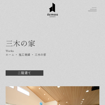
三木の家
Greeting
Made in DAIMASA
ホーム
・
施工実績
・
三木の家
はじめましての方へ
For customer
私たちの想い
Topics
オーダーメイドの住まい
二階建て
施工実績
Company
素材のこだわり
スタイル集
お知らせ
Contact
住まいの特性
イベントを探す
イベント
会社概要
家づくりの流れ
気軽に相談会
スタッフ紹介
資料請求