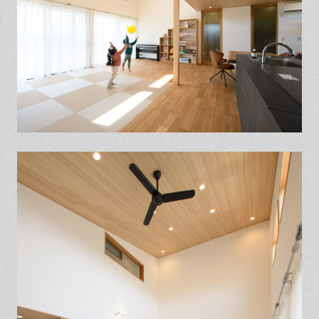
保証とサポート
よくある質問
採用情報
お問い合わせ
ヒノキプロジェクト
お客様の声
木材辞典
Event
Contact
In
Fa
LI
st
ce
N
ag
bo
E
ra
ok
m