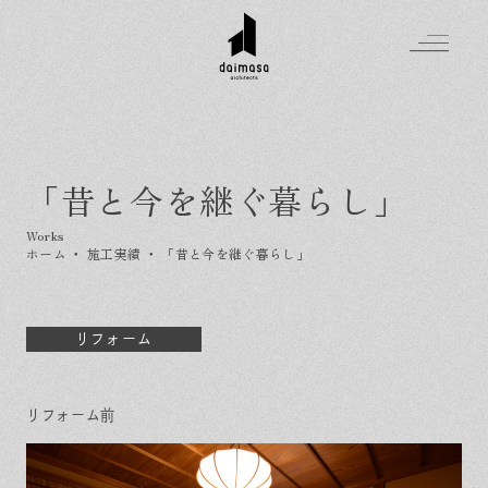
「昔と今を継ぐ暮らし」
Greeting
Made in DAIMASA
ホーム
・
施工実績
・
「昔と今を継ぐ暮らし」
はじめましての方へ
For customer
私たちの想い
Topics
オーダーメイドの住まい
リフォーム
施工実績
Company
素材のこだわり
スタイル集
お知らせ
Contact
リフォーム前
住まいの特性
イベントを探す
イベント
会社概要
家づくりの流れ
気軽に相談会
スタッフ紹介
資料請求