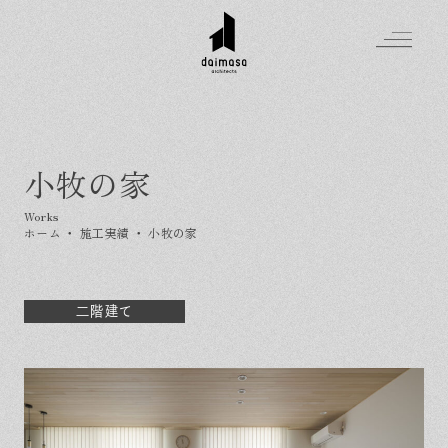
小牧の家
Greeting
Made in DAIMASA
ホーム
・
施工実績
・
小牧の家
はじめましての方へ
For customer
私たちの想い
Topics
オーダーメイドの住まい
二階建て
施工実績
Company
素材のこだわり
スタイル集
お知らせ
Contact
住まいの特性
イベントを探す
イベント
会社概要
家づくりの流れ
気軽に相談会
スタッフ紹介
資料請求