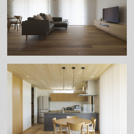
保証とサポート
よくある質問
採用情報
お問い合わせ
ヒノキプロジェクト
お客様の声
木材辞典
Event
Contact
In
Fa
LI
st
ce
N
ag
bo
E
ra
ok
m