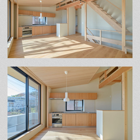
保証とサポート
よくある質問
採用情報
お問い合わせ
ヒノキプロジェクト
お客様の声
木材辞典
Event
Contact
In
Fa
LI
st
ce
N
ag
bo
E
ra
ok
m