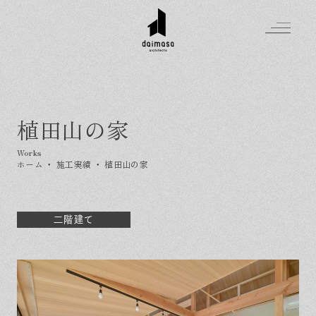
植田山の家
Greeting
Made in DAIMASA
ホーム
・
施工実績
・
植田山の家
はじめましての方へ
For customer
私たちの想い
Topics
オーダーメイドの住まい
二階建て
施工実績
Company
素材のこだわり
スタイル集
お知らせ
Contact
住まいの特性
イベントを探す
イベント
会社概要
家づくりの流れ
気軽に相談会
スタッフ紹介
資料請求