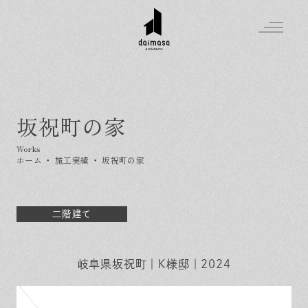
坂祝町の家
Greeting
Made in DAIMASA
ホーム
・
施工実績
・
坂祝町の家
はじめましての方へ
For customer
私たちの想い
Topics
オーダーメイドの住まい
二階建て
施工実績
Company
素材のこだわり
スタイル集
お知らせ
Contact
住まいの特性
岐阜県坂祝町｜K様邸｜2024
イベントを探す
イベント
会社概要
家づくりの流れ
気軽に相談会
スタッフ紹介
資料請求