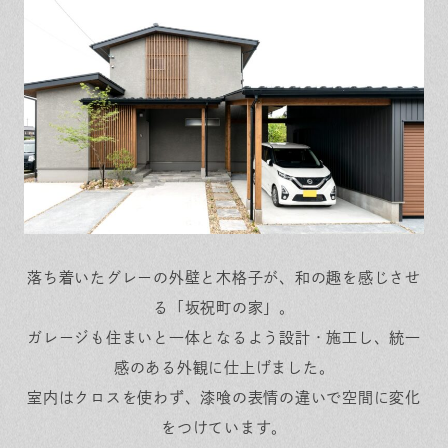
保証とサポート
よくある質問
採用情報
お問い合わせ
ヒノキプロジェクト
お客様の声
木材辞典
Event
Contact
In
Fa
LI
st
ce
N
ag
bo
E
ra
ok
m
落ち着いたグレーの外壁と木格子が、和の趣を感じさせ
る「坂祝町の家」。
ガレージも住まいと一体となるよう設計・施工し、統一
感のある外観に仕上げました。
室内はクロスを使わず、漆喰の表情の違いで空間に変化
をつけています。