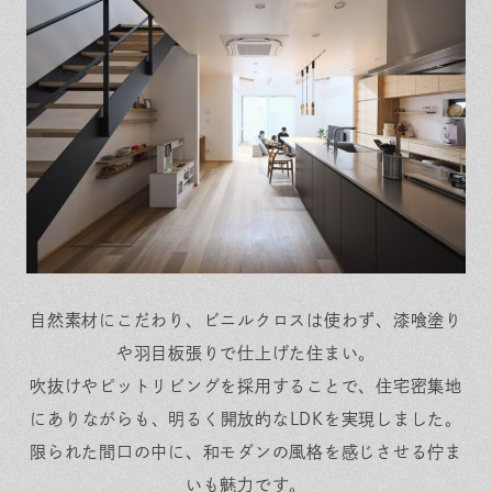
保証とサポート
よくある質問
採用情報
お問い合わせ
ヒノキプロジェクト
お客様の声
木材辞典
Event
Contact
In
Fa
LI
st
ce
N
ag
bo
E
ra
ok
m
自然素材にこだわり、ビニルクロスは使わず、漆喰塗り
や羽目板張りで仕上げた住まい。
吹抜けやピットリビングを採用することで、住宅密集地
にありながらも、明るく開放的なLDKを実現しました。
限られた間口の中に、和モダンの風格を感じさせる佇ま
いも魅力です。