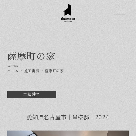
薩摩町の家
Greeting
Made in DAIMASA
ホーム
・
施工実績
・
薩摩町の家
はじめましての方へ
For customer
私たちの想い
Topics
オーダーメイドの住まい
二階建て
施工実績
Company
素材のこだわり
スタイル集
お知らせ
Contact
住まいの特性
愛知県名古屋市｜M様邸｜2024
イベントを探す
イベント
会社概要
家づくりの流れ
気軽に相談会
スタッフ紹介
資料請求