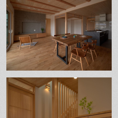
保証とサポート
よくある質問
採用情報
お問い合わせ
ヒノキプロジェクト
お客様の声
木材辞典
Event
Contact
In
Fa
LI
st
ce
N
ag
bo
E
ra
ok
m