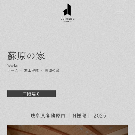
蘇原の家
Greeting
Made in DAIMASA
ホーム
・
施工実績
・
蘇原の家
はじめましての方へ
For customer
私たちの想い
Topics
オーダーメイドの住まい
二階建て
施工実績
Company
素材のこだわり
スタイル集
お知らせ
Contact
住まいの特性
岐阜県各務原市 ｜N様邸｜ 2025
イベントを探す
イベント
会社概要
家づくりの流れ
気軽に相談会
スタッフ紹介
資料請求