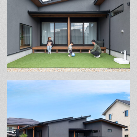
保証とサポート
よくある質問
採用情報
お問い合わせ
ヒノキプロジェクト
お客様の声
木材辞典
Event
Contact
In
Fa
LI
st
ce
N
ag
bo
E
ra
ok
m