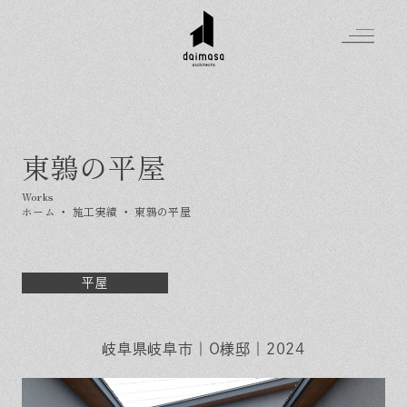
東鶉の平屋
Greeting
Made in DAIMASA
ホーム
・
施工実績
・
東鶉の平屋
はじめましての方へ
For customer
私たちの想い
Topics
オーダーメイドの住まい
平屋
施工実績
Company
素材のこだわり
スタイル集
お知らせ
Contact
住まいの特性
岐阜県岐阜市｜O様邸｜2024
イベントを探す
イベント
会社概要
家づくりの流れ
気軽に相談会
スタッフ紹介
資料請求