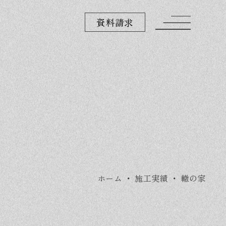
資料請求
ホーム
・
施工実績
・
轍の家