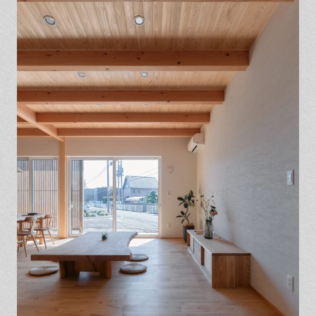
保証とサポート
よくある質問
採用情報
お問い合わせ
ヒノキプロジェクト
お客様の声
木材辞典
Event
Contact
In
Fa
LI
st
ce
N
ag
bo
E
ra
ok
m