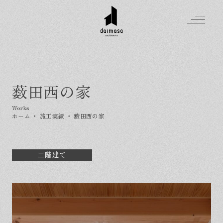
薮田西の家
Greeting
Made in DAIMASA
ホーム
・
施工実績
・
薮田西の家
はじめましての方へ
For customer
私たちの想い
Topics
オーダーメイドの住まい
二階建て
施工実績
Company
素材のこだわり
スタイル集
お知らせ
Contact
住まいの特性
イベントを探す
イベント
会社概要
家づくりの流れ
気軽に相談会
スタッフ紹介
資料請求