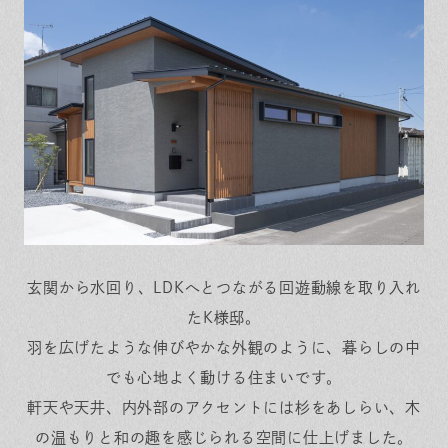
保証とサポート
よくある質問
採用情報
お問い合わせ
ヒノキプロジェクト
お客様の声
木材辞典
Event
Contact
In
Fa
LI
st
ce
N
ag
bo
E
ra
ok
m
玄関から水回り、LDKへとつながる回遊動線を取り入れ
たK様邸。
羽を広げたような伸びやかな外観のように、暮らしの中
でも心地よく動ける住まいです。
軒天や天井、内外部のアクセントには杉をあしらい、木
の温もりと和の趣を感じられる空間に仕上げました。