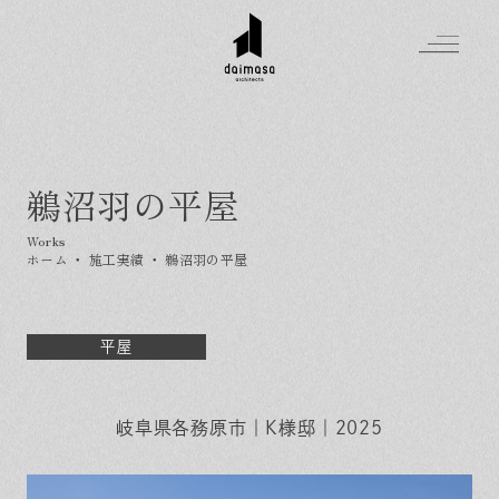
鵜沼羽の平屋
Greeting
Made in DAIMASA
ホーム
・
施工実績
・
鵜沼羽の平屋
はじめましての方へ
For customer
私たちの想い
Topics
オーダーメイドの住まい
平屋
施工実績
Company
素材のこだわり
スタイル集
お知らせ
Contact
住まいの特性
岐阜県各務原市｜K様邸｜2025
イベントを探す
イベント
会社概要
家づくりの流れ
気軽に相談会
スタッフ紹介
資料請求