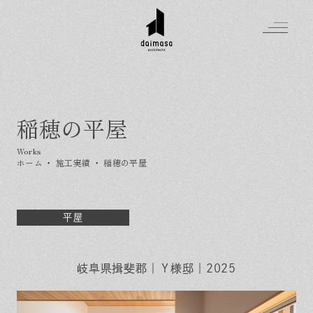
稲穂の平屋
Greeting
Made in DAIMASA
ホーム
・
施工実績
・
稲穂の平屋
はじめましての方へ
For customer
私たちの想い
Topics
オーダーメイドの住まい
平屋
施工実績
Company
素材のこだわり
スタイル集
お知らせ
Contact
住まいの特性
岐阜県揖斐郡｜Ｙ様邸｜2025
イベントを探す
イベント
会社概要
家づくりの流れ
気軽に相談会
スタッフ紹介
資料請求