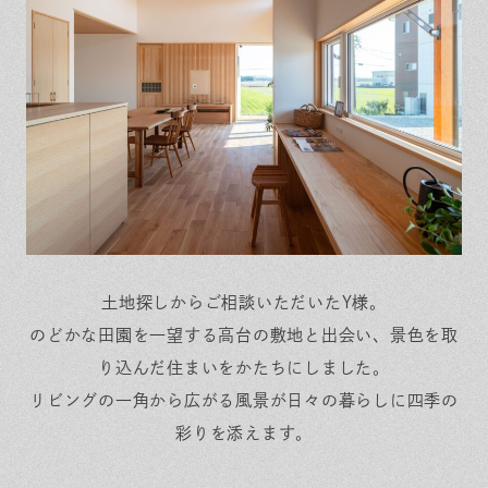
保証とサポート
よくある質問
採用情報
お問い合わせ
ヒノキプロジェクト
お客様の声
木材辞典
Event
Contact
In
Fa
LI
st
ce
N
ag
bo
E
ra
ok
m
土地探しからご相談いただいたY様。
のどかな田園を一望する高台の敷地と出会い、景色を取
り込んだ住まいをかたちにしました。
リビングの一角から広がる風景が日々の暮らしに四季の
彩りを添えます。