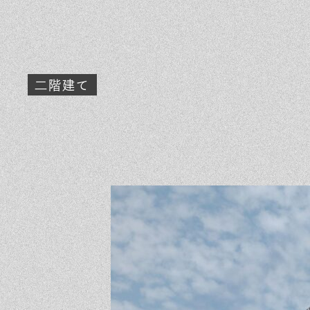
素材のこだわり
イ
住まいの特性
気
家づくりの流れ
よ
二階建て
保証とサポート
お
ヒノキプロジェクト
木
In
Fa
LI
st
ce
N
ag
bo
E