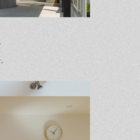
。
。
す。