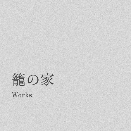
籠の家
Greeting
Made in DAIMASA
Fo
はじめましての方へ
私たちの想い
施
オーダーメイドの住まい
ス