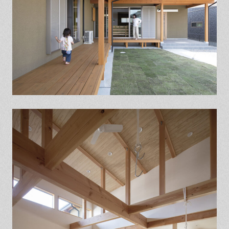
保証とサポート
よくある質問
採用情報
お問い合わせ
ヒノキプロジェクト
お客様の声
木材辞典
Event
Contact
In
Fa
LI
st
ce
N
ag
bo
E
ra
ok
m