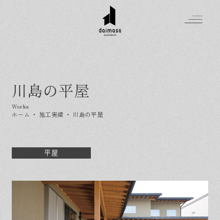
川島の平屋
Greeting
Made in DAIMASA
ホーム
・
施工実績
・
川島の平屋
はじめましての方へ
For customer
私たちの想い
Topics
オーダーメイドの住まい
平屋
施工実績
Company
素材のこだわり
スタイル集
お知らせ
Contact
住まいの特性
イベントを探す
イベント
会社概要
家づくりの流れ
気軽に相談会
スタッフ紹介
資料請求