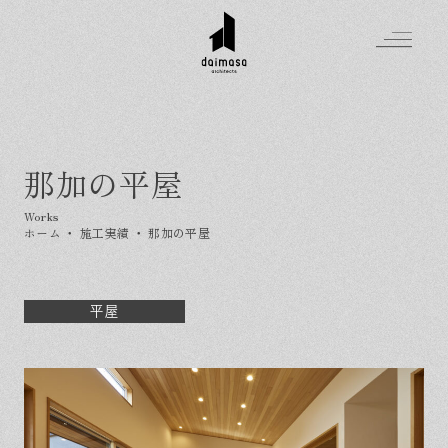
那加の平屋
Greeting
Made in DAIMASA
ホーム
・
施工実績
・
那加の平屋
はじめましての方へ
For customer
私たちの想い
Topics
オーダーメイドの住まい
平屋
施工実績
Company
素材のこだわり
スタイル集
お知らせ
Contact
住まいの特性
イベントを探す
イベント
会社概要
家づくりの流れ
気軽に相談会
スタッフ紹介
資料請求