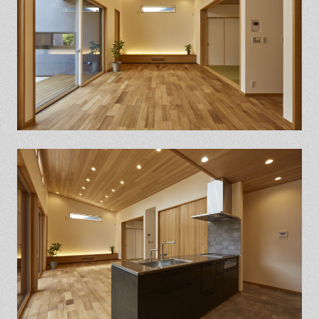
保証とサポート
よくある質問
採用情報
お問い合わせ
ヒノキプロジェクト
お客様の声
木材辞典
Event
Contact
In
Fa
LI
st
ce
N
ag
bo
E
ra
ok
m