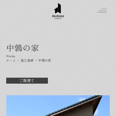
中鶉の家
Greeting
Made in DAIMASA
ホーム
・
施工実績
・
中鶉の家
はじめましての方へ
For customer
私たちの想い
Topics
オーダーメイドの住まい
二階建て
施工実績
Company
素材のこだわり
スタイル集
お知らせ
Contact
住まいの特性
イベントを探す
イベント
会社概要
家づくりの流れ
気軽に相談会
スタッフ紹介
資料請求