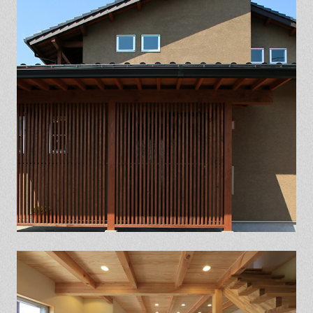
保証とサポート
よくある質問
採用情報
お問い合わせ
ヒノキプロジェクト
お客様の声
木材辞典
Event
Contact
In
Fa
LI
st
ce
N
ag
bo
E
ra
ok
m