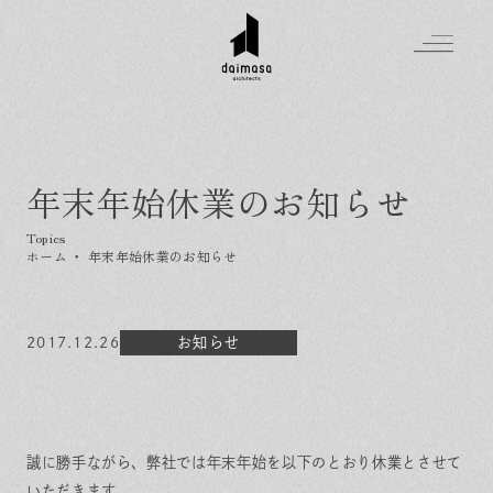
年末年始休業のお知らせ
Greeting
Made in DAIMASA
ホーム
・
年末年始休業のお知らせ
はじめましての方へ
For customer
私たちの想い
Topics
2017.12.26
オーダーメイドの住まい
お知らせ
施工実績
Company
素材のこだわり
スタイル集
お知らせ
Contact
住まいの特性
イベントを探す
イベント
会社概要
家づくりの流れ
気軽に相談会
誠に勝手ながら、弊社では年末年始を以下のとおり休業とさせて
スタッフ紹介
資料請求
いただきます。