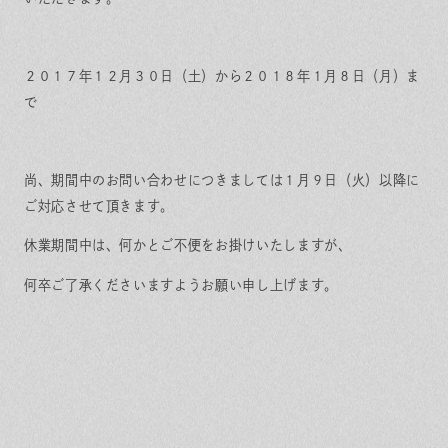
保証とサポート
よくある質問
採用情報
お問い合わせ
ヒノキプロジェクト
お客様の声
２０１７年１２月３０日（土）から２０１８年１月８日（月）ま
木材辞典
で
尚、期間中のお問い合わせにつきましては１月９日（火）以降に
Event
Contact
ご対応させて頂きます。
In
Fa
LI
st
ce
N
ag
bo
E
休業期間中は、何かとご不便をお掛けいたしますが、
ra
ok
m
何卒ご了承くださいますようお願い申し上げます。