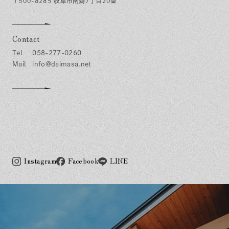
〒500-8285 岐阜市南鶉7丁目20番
Contact
058-277-0260
info@daimasa.net
Instagram
Facebook
LINE