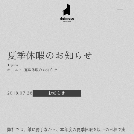
夏季休暇のお知らせ
Greeting
Made in DAIMASA
ホーム
・
夏季休暇のお知らせ
はじめましての方へ
For customer
私たちの想い
Topics
2018.07.28
オーダーメイドの住まい
お知らせ
施工実績
Company
素材のこだわり
スタイル集
お知らせ
Contact
住まいの特性
イベントを探す
イベント
会社概要
家づくりの流れ
気軽に相談会
スタッフ紹介
資料請求
弊社では、誠に勝手ながら、本年度の夏季休暇を以下の日程で実