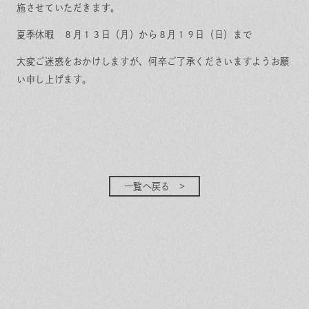
保証とサポート
よくある質問
施させていただきます。
採用情報
お問い合わせ
ヒノキプロジェクト
お客様の声
夏季休暇 ８月１３日（月）から８月１９日（日）まで
木材辞典
大変ご迷惑をおかけしますが、何卒ご了承くださいますようお願
い申し上げます。
Event
Contact
In
Fa
LI
st
ce
N
ag
bo
E
ra
ok
m
一覧へ戻る