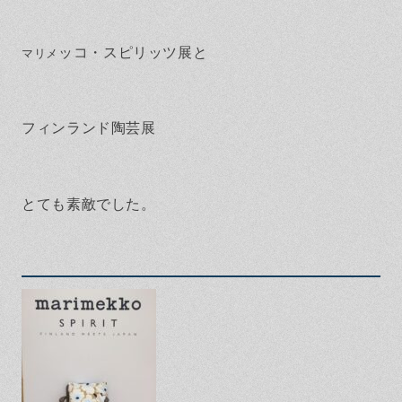
保証とサポート
よくある質問
採用情報
お問い合わせ
ヒノキプロジェクト
お客様の声
ッコ・スピリッツ展と
マリメ
木材辞典
フィンランド陶芸展
Event
Contact
In
Fa
LI
st
ce
N
とても素敵でした。
ag
bo
E
ra
ok
m