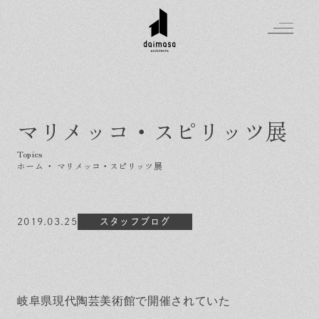
マリメッコ・スピリッツ展
Greeting
Made in DAIMASA
ホーム
・
マリメッコ・スピリッツ展
はじめましての方へ
For customer
私たちの想い
Topics
2019.03.25
オーダーメイドの住まい
スタッフブログ
施工実績
Company
素材のこだわり
スタイル集
お知らせ
Contact
住まいの特性
イベントを探す
イベント
会社概要
家づくりの流れ
気軽に相談会
岐阜県現代陶芸美術館で開催されていた
スタッフ紹介
資料請求