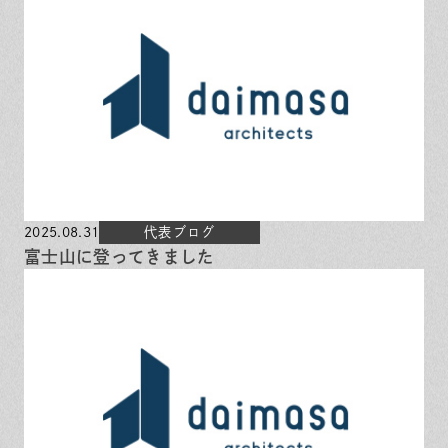
保証とサポート
よくある質問
採用情報
お問い合わせ
ヒノキプロジェクト
お客様の声
木材辞典
Event
Contact
In
Fa
LI
st
ce
N
2025.08.31
代表ブログ
ag
bo
E
ra
ok
富士山に登ってきました
m