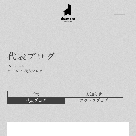
代表ブログ
Greeting
Made in DAIMASA
ホーム
・
代表ブログ
はじめましての方へ
For customer
私たちの想い
Topics
全て
お知らせ
オーダーメイドの住まい
施工実績
代表ブログ
スタッフブログ
Company
素材のこだわり
スタイル集
お知らせ
Contact
住まいの特性
イベントを探す
イベント
会社概要
家づくりの流れ
気軽に相談会
スタッフ紹介
資料請求