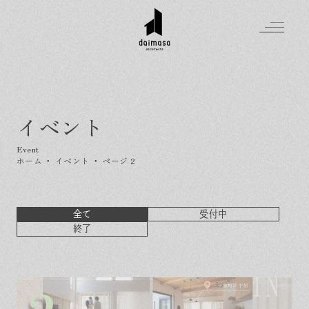
イベント
Greeting
Made in DAIMASA
ホーム
・
イベント
・
ページ 2
はじめましての方へ
For customer
私たちの想い
Topics
全て
受付中
オーダーメイドの住まい
施工実績
終了
Company
素材のこだわり
スタイル集
お知らせ
Contact
住まいの特性
イベントを探す
イベント
会社概要
家づくりの流れ
気軽に相談会
スタッフ紹介
資料請求