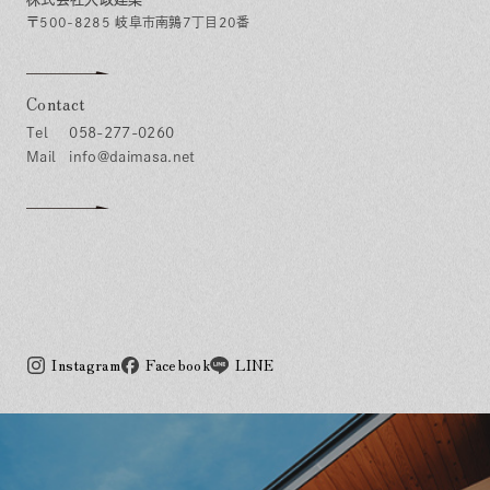
〒500-8285 岐阜市南鶉7丁目20番
Contact
058-277-0260
info@daimasa.net
Instagram
Facebook
LINE