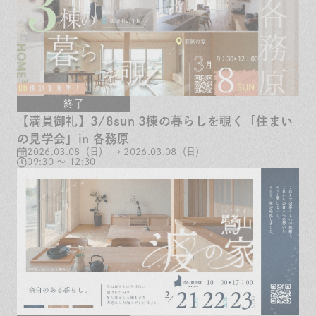
保証とサポート
よくある質問
採用情報
お問い合わせ
ヒノキプロジェクト
お客様の声
木材辞典
終了
【満員御礼】3/8sun 3棟の暮らしを覗く「住まい
Event
Contact
の見学会」in 各務原
In
Fa
LI
2026.03.08（日） → 2026.03.08（日）
st
ce
N
09:30 ～ 12:30
ag
bo
E
ra
ok
m